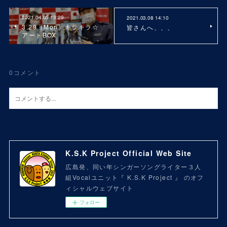
2021.04.05 13:29
2021.03.08 14:10
3.29（Mon）キラキラ☆
皆さんへ、、、
アートBOX
0
コメント
K.S.K Project Official Web Site
広島発、同い年シンガーソングライター３人
組Vocalユニット『 K.S.K Project 』 のオフ
ィシャルウェブサイト
フォロー