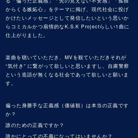
る「偏った正義感」「先の見えない不安感」「孤独
からくる嫉妬心」をテーマに掲げ、現代社会に投げ
かけたいメッセージとして発信したいという思いか
らコミカルかつ扇情的なK.S.K Projectらしい1曲に
仕上がりました。
楽曲を聴いていただき、MVを観ていただきそれが
“気付き” に繋がって欲しいと思いますし、自粛警察
という造語が無くなる社会であって欲しいと願いま
す。
偏った身勝手な正義感（価値観）は本当の正義です
か？
誰のための正義ですか？
誰かにとっての不義になってはいませんか？