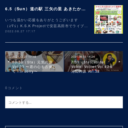
6.5（Sun）道の駅 三矢の里 あきたかた 2周年 感謝祭
いつも温かい応援をありがとうございます
（≧∇≦）K.S.K Projectで安芸高田市でライブ…
2022.08.27 17:17
2021.11.27 17:18
2021.08.03 14:24
10.30（Sta）元気の源
7.31（Sta）Voice!
Vol.33 〜君の心を占拠し
Voice! Voice! Vol.42＆
て I'm sorry〜
元気の源 Vol.32
0
コメント