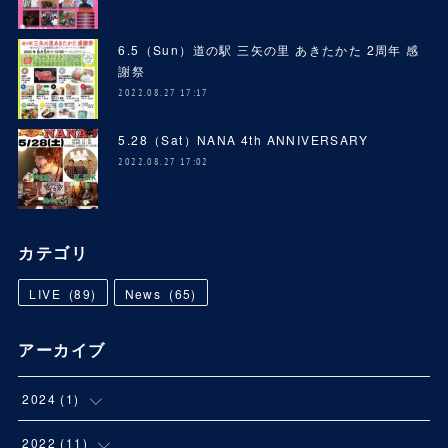
6.5（Sun）道の駅 三矢の里 あきたかた 2周年 感
謝祭
2022.08.27 17:17
5.28（Sat）NANA 4th ANNIVERSARY
2022.08.27 17:02
カテゴリ
LIVE
(
89
)
News
(
65
)
アーカイブ
2024
(
1
)
(
1
)
2022
(
11
)