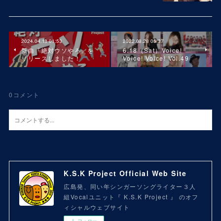
2024.04.18 01:53
2022.08.28 05:37
新曲『絶対ウソやろ』を
6.18（Sat）Voice!
リリースしました！
Voice! Voice! Vol.49
0
コメント
K.S.K Project Official Web Site
広島発、同い年シンガーソングライター３人
組Vocalユニット『 K.S.K Project 』 のオフ
ィシャルウェブサイト
フォロー