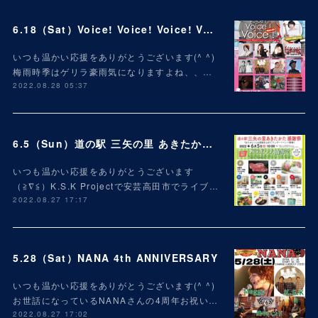
6.18（Sat）Voice! Voice! Voice! Vol.49
いつも温かい応援をありがとうございます(^ ^)
梅雨時季はゲリラ豪雨気になりますよね、、…
2022.08.28 05:37
6.5（Sun）道の駅 三矢の里 あきたかた 2周年 感謝祭
いつも温かい応援をありがとうございます
（≧∇≦）K.S.K Projectで安芸高田市でライブ…
2022.08.27 17:17
5.28（Sat）NANA 4th ANNIVERSARY
いつも温かい応援をありがとうございます(^ ^)
お世話になっているNANAさんの4周年お祝い…
2022.08.27 17:02