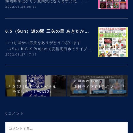
梅雨時季はゲリラ豪雨気になりますよね、、…
2022.08.28 05:37
6.5（Sun）道の駅 三矢の里 あきたかた 2周年 感謝祭
いつも温かい応援をありがとうございます
（≧∇≦）K.S.K Projectで安芸高田市でライブ…
2022.08.27 17:17
2018.09.22 18:03
2018.09.21 18:06
9.22 (Sat)『オリジナル
本日ライブです('ω')ノ
を楽しもう！Vol.33』
0
コメント