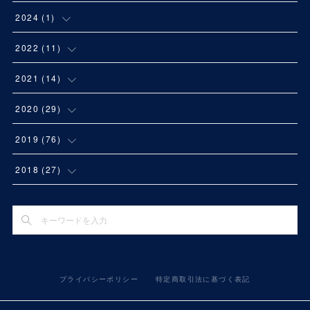
2024
(
1
)
(
1
)
2022
(
11
)
(
1
)
2021
(
14
)
(
3
)
(
1
)
2020
(
29
)
(
1
)
(
2
)
(
2
)
2019
(
76
)
(
2
)
(
1
)
(
1
)
(
11
)
2018
(
27
)
(
1
)
(
1
)
(
2
)
(
5
)
(
4
)
(
1
)
(
1
)
(
1
)
(
4
)
(
5
)
(
1
)
(
1
)
(
3
)
(
6
)
(
9
)
プライバシーポリシー
特定商取引法に基づく表記
(
1
)
(
4
)
(
3
)
(
7
)
(
9
)