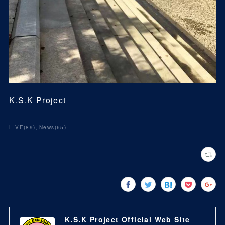
K.S.K Project
LIVE
(
89
)
News
(
65
)
K.S.K Project Official Web Site