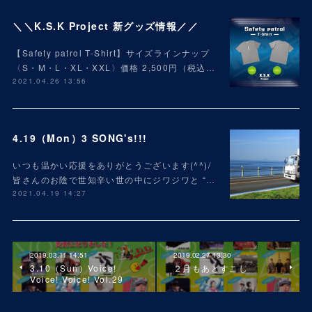
＼＼K.S.K Project 新グッズ情報／／
【Safety patrol T-Shirt】サイズラインナップ
〈S・M・L・XL・XXL〉価格 2,500円（税込…
2021.04.26 13:56
4.19（Mon）3 SONG's!!!
いつも温かい応援をありがとうございます(^^)/
皆さんのお陰で世知辛い世の中にジワジワと “…
2021.04.19 14:27
2019.03.11 14:51
2019.02.27 13:30
3.10（Sun）Voice!
２月もあとすこし
Voice! Voice! Vol.29