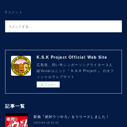
0
コメント
K.S.K Project Official Web Site
広島発、同い年シンガーソングライター３人
組Vocalユニット『 K.S.K Project 』 のオフ
ィシャルウェブサイト
フォロー
記事一覧
新曲『絶対ウソやろ』をリリースしました！
2024.04.18 01:53