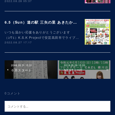
2022.08.28 05:37
6.5（Sun）道の駅 三矢の里 あきたかた 2周年 感謝祭
いつも温かい応援をありがとうございます
（≧∇≦）K.S.K Projectで安芸高田市でライブ…
2022.08.27 17:17
2019.05.31 15:01
2019.05.29 15:20
６月スタート
NEXT LIVE
0
コメント