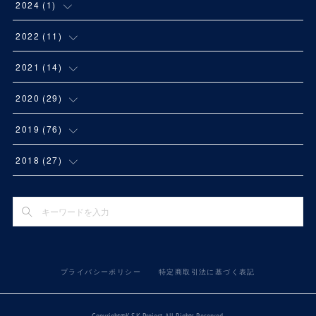
2024
(
1
)
(
1
)
2022
(
11
)
(
1
)
2021
(
14
)
(
3
)
(
1
)
2020
(
29
)
(
1
)
(
2
)
(
2
)
2019
(
76
)
(
2
)
(
1
)
(
1
)
(
11
)
2018
(
27
)
(
1
)
(
1
)
(
2
)
(
5
)
(
4
)
(
1
)
(
1
)
(
1
)
(
4
)
(
5
)
(
1
)
(
1
)
(
3
)
(
6
)
(
9
)
プライバシーポリシー
特定商取引法に基づく表記
(
1
)
(
4
)
(
3
)
(
7
)
(
9
)
(
2
)
(
3
)
(
5
)
Copyright©K.S.K Project. All Rights Reserved.