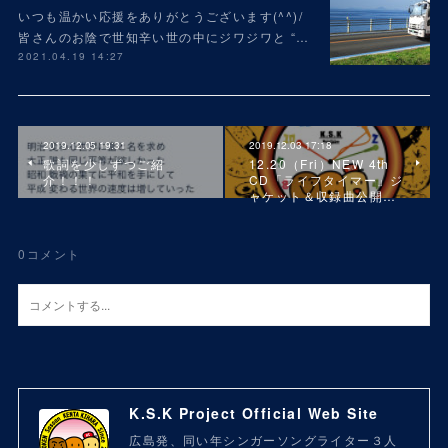
いつも温かい応援をありがとうございます(^^)/
皆さんのお陰で世知辛い世の中にジワジワと “…
2021.04.19 14:27
2019.12.05 19:31
2019.12.03 17:18
歌詞を少しずつご紹
12.20（Fri）NEW 4th
介！！！
CD「ライフタイマー」ジ
ャケット＆収録曲公開…
0
コメント
K.S.K Project Official Web Site
広島発、同い年シンガーソングライター３人