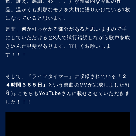
気、訴え、感謝、心、、、）が印象的な今回の作
品。温かくも刹那なモノを大切に語りかけている1枚
になっていると思います。
是非、何か引っかかる部分があると思いますので手
にしていただけると3人で試行錯誤しながら歌声を吹
き込んだ甲斐があります。宜しくお願いしま
す！！！
そして、『ライフタイマー』に収録されている
「２
４時間３６５日」
という楽曲のMVが完成しました٩(
ᐛ )و こちらもYouTubeさんに載せさせていただきま
した！！！