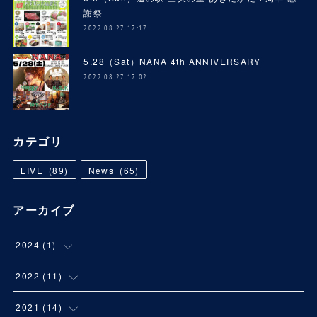
謝祭
2022.08.27 17:17
5.28（Sat）NANA 4th ANNIVERSARY
2022.08.27 17:02
カテゴリ
LIVE
(
89
)
News
(
65
)
アーカイブ
2024
(
1
)
(
1
)
2022
(
11
)
(
1
)
2021
(
14
)