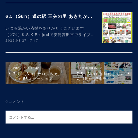
6.5（Sun）道の駅 三矢の里 あきたかた 2周年 感謝祭
いつも温かい応援をありがとうございます
（≧∇≦）K.S.K Projectで安芸高田市でライブ…
2022.08.27 17:17
2020.07.11 17:32
2020.07.08 07:08
7.11（Sta）サロン＆カ
7.5（Sun）珈琲たまちゃ
フェ 55ステーション
ん 1周年 記念ライブ
0
コメント