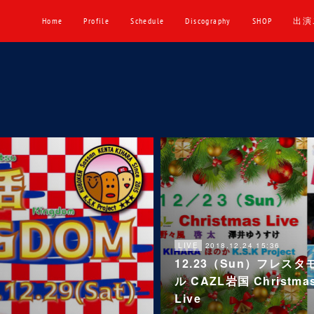
Home
Profile
Schedule
Discography
SHOP
出演
2018.12.24 15:36
LIVE
12.23（Sun）フレスタ
ル CAZL岩国 Christma
Live